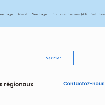
ew Page
About
New Page
Programs Overview (All)
Voluntee
Vérifier
Contactez-nous
fs régionaux