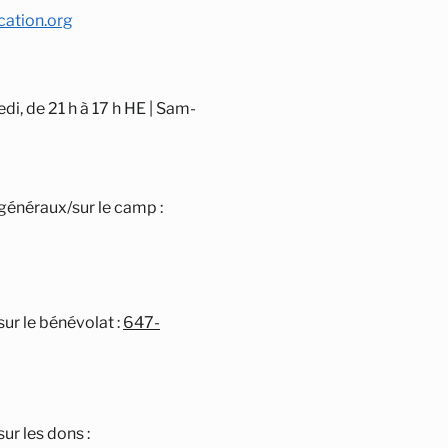
ation.org
di, de 21 h à 17 h HE | Sam-
énéraux/sur le camp :
ur le bénévolat :
647-
r les dons :