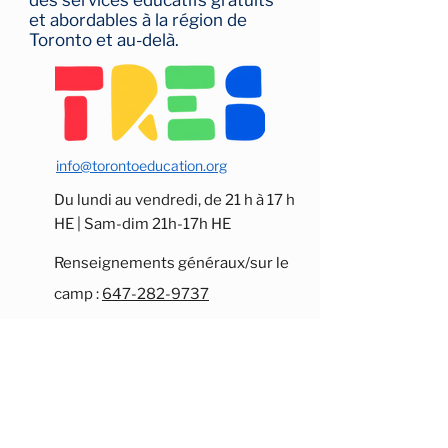
et abordables à la région de
Toronto et au-delà.
info@torontoeducation.org
Du lundi au vendredi, de 21 h à 17 h
HE | Sam-dim 21h-17h HE
Renseignements généraux/sur le
camp :
647-282-9737
Renseignements sur le bénévolat :
647-808-3398
Renseignements sur les dons :
647-
808-3378